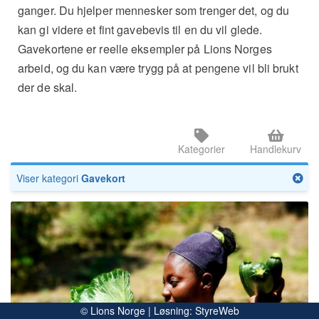
ganger. Du hjelper mennesker som trenger det, og du
kan gi videre et fint gavebevis til en du vil glede.
Gavekortene er reelle eksempler på Lions Norges
arbeid, og du kan være trygg på at pengene vil bli brukt
der de skal.
Kategorier
Handlekurv
Viser kategori
Gavekort
Gavekort - Næringsrik mat
Se detaljer
Fattigdom fører ofte med seg under- og feilernæring.
© Lions Norge | Løsning:
StyreWeb