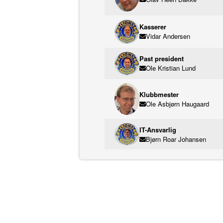
Kasserer
Vidar Andersen
Past president
Ole Kristian Lund
Klubbmester
Ole Asbjørn Haugaard
IT-Ansvarlig
Bjørn Roar Johansen