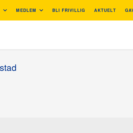
S
MEDLEM
BLI FRIVILLIG
AKTUELT
GA
 MÅL
MEDLEMSFORDELER
GA
N
GNIST
JU
BB
stad
INGSKONTROLLEN