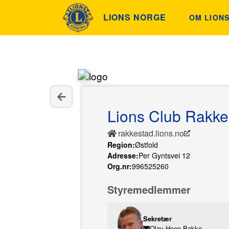
LIONS NORGE
OM LION
ETIKK OG
HISTORIE
FINN KLU
Lions Club Rakke
INNSAML
rakkestad.lions.no
Region:
Østfold
Adresse:
Per Gyntsvei 12
Org.nr:
996525260
Styremedlemmer
Sekretær
Olav Heen Bakke