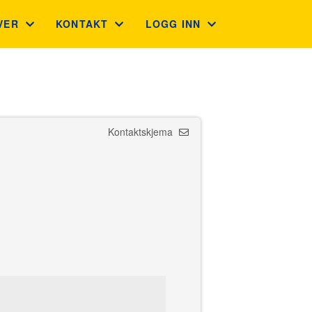
VER
KONTAKT
LOGG INN
VEKORT
KONTAKT
GNIST (FOR MEDLEMMER)
LEGAVE BEDRIFT OG PRIVAT
ADMINISTRASJON
STYREWEB (FOR TILLITSVALG
Kontaktskjema
GUVERNØRRÅDET
INTRANETT
FINN KLUBB
LIONS PORTAL