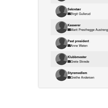
Sekretær
Birgit Gullerud
Kasserer
Marit Presthegge Austreng
Past president
Anne Wøien
Klubbmester
Grete Skrede
Styremedlem
Grethe Andersen