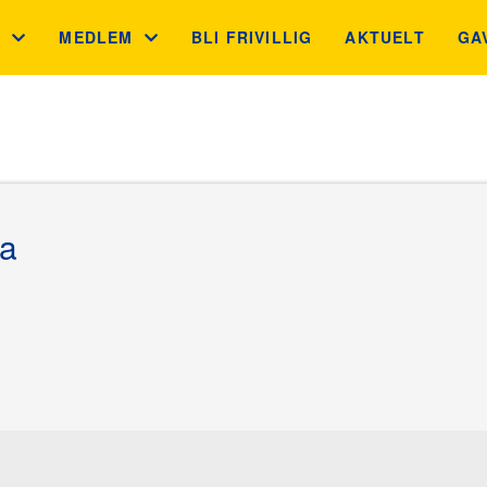
S
MEDLEM
BLI FRIVILLIG
AKTUELT
GA
 MÅL
MEDLEMSFORDELER
GA
N
GNIST
JU
BB
ka
INGSKONTROLLEN