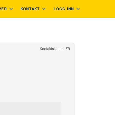
VER
KONTAKT
LOGG INN
VEKORT
KONTAKT
GNIST (FOR MEDLEMMER)
LEGAVE BEDRIFT OG PRIVAT
ADMINISTRASJON
STYREWEB (FOR TILLITSVALG
Kontaktskjema
GUVERNØRRÅDET
INTRANETT
FINN KLUBB
LIONS PORTAL