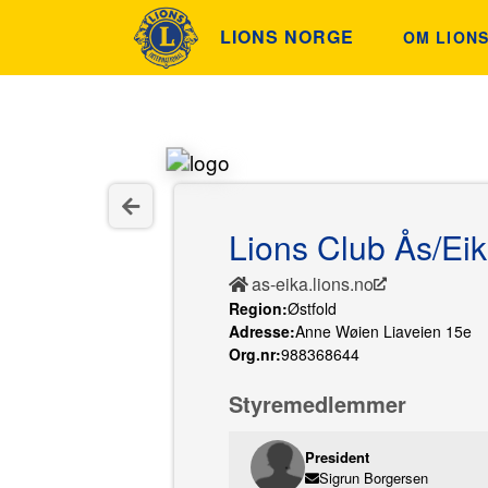
LIONS NORGE
OM LION
ETIKK OG
HISTORIE
FINN KLU
Lions Club Ås/Ei
INNSAML
as-eika.lions.no
Region:
Østfold
Adresse:
Anne Wøien Liaveien 15e
Org.nr:
988368644
Styremedlemmer
President
Sigrun Borgersen