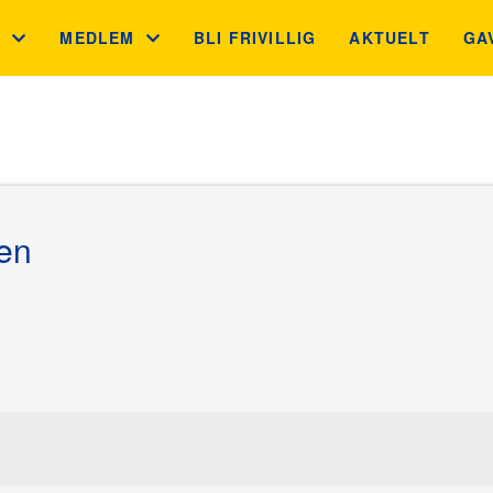
S
MEDLEM
BLI FRIVILLIG
AKTUELT
GA
 MÅL
MEDLEMSFORDELER
GA
N
GNIST
JU
BB
en
INGSKONTROLLEN