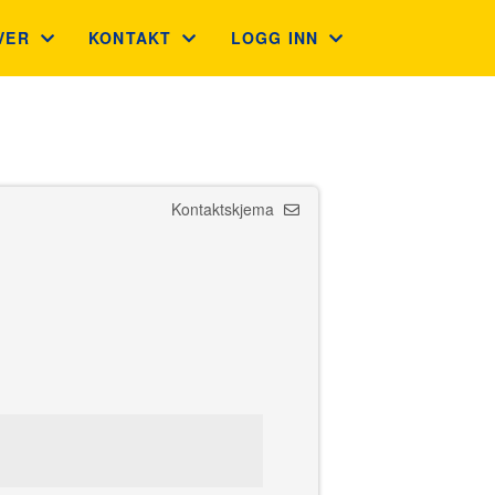
VER
KONTAKT
LOGG INN
VEKORT
KONTAKT
GNIST (FOR MEDLEMMER)
LEGAVE BEDRIFT OG PRIVAT
ADMINISTRASJON
STYREWEB (FOR TILLITSVALG
Kontaktskjema
GUVERNØRRÅDET
INTRANETT
FINN KLUBB
LIONS PORTAL