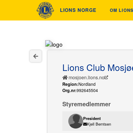
LIONS NORGE
OM LION
ETIKK OG
HISTORIE
FINN KLU
Lions Club Mosjø
INNSAML
mosjoen.lions.no
Region:
Nordland
Org.nr:
992645504
Styremedlemmer
President
Kjell Berntsen