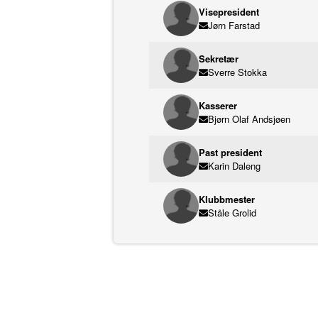
Visepresident
Jørn Farstad
Sekretær
Sverre Stokka
Kasserer
Bjørn Olaf Andsjøen
Past president
Karin Daleng
Klubbmester
Ståle Grolid