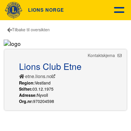
LIONS NORGE
Tilbake til oversikten
Kontaktskjema
Lions Club Etne
etne.lions.no
Region:
Vestland
Stiftet:
03.12.1975
Adresse:
Nyvoll
Org.nr:
970204598