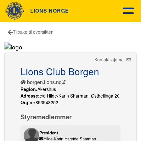
LIONS NORGE
Tilbake til oversikten
Kontaktskjema
Lions Club Borgen
borgen.lions.no
Region:
Akershus
Adresse:
c/o Hilde-Karin Sharman, Østhellinga 20
Org.nr:
893948252
Styremedlemmer
President
Hilde-Karin Hareide Sharman