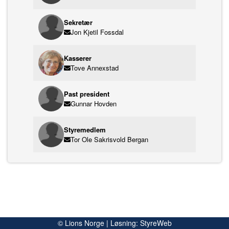
Sekretær
Jon Kjetil Fossdal
Kasserer
Tove Annexstad
Past president
Gunnar Hovden
Styremedlem
Tor Ole Sakrisvold Bergan
© Lions Norge | Løsning:
StyreWeb