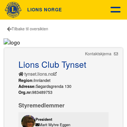
LIONS NORGE
Tilbake til oversikten
Kontaktskjema
Lions Club Tynset
tynset.lions.no
Region:
Innlandet
Adresse:
Søgardsgrenda 130
Org.nr:
983489753
Styremedlemmer
President
Marit Myhre Eggen