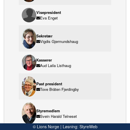
Visepresident
Eva Enget
Sekretær
Vigdis Gjermundshaug
Kasserer
Aud Laila Listhaug
Past president
Tove Bråten Fjerdingby
Styremedlem
Svein Harald Telneset
© Lions Norge | Løsning:
StyreWeb