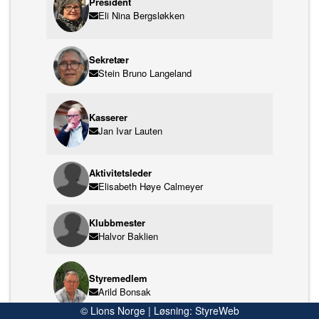
President
Eli Nina Bergsløkken
Sekretær
Stein Bruno Langeland
Kasserer
Jan Ivar Lauten
Aktivitetsleder
Elisabeth Høye Calmeyer
Klubbmester
Halvor Baklien
Styremedlem
Arild Bonsak
© Lions Norge | Løsning:
StyreWeb