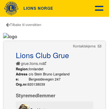
LIONS NORGE
Tilbake til oversikten
Kontaktskjema
Lions Club Grue
grue.lions.no
Region:
Innlandet
Adress
c/o Stein Bruno Langeland
e:
Bergesidevegen 247
Org.nr:
920138039
Styremedlemmer