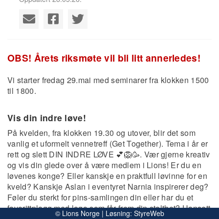
OBS! Årets riksmøte vil bli litt annerledes!
Vi starter fredag 29.mai med seminarer fra klokken 1500
til 1800.
Vis din indre løve!
På kvelden, fra klokken 19.30 og utover, blir det som
vanlig et uformelt vennetreff (Get Together). Tema i år er
rett og slett DIN INDRE LØVE 💕🦁🥳. Vær gjerne kreativ
og vis din glede over å være medlem i Lions! Er du en
løvenes konge? Eller kanskje en praktfull løvinne for en
kveld? Kanskje Aslan i eventyret Narnia inspirerer deg?
Føler du sterkt for pins-samlingen din eller har du et
favorittplagg med logo som får frem din stolthet? Uansett
© Lions Norge | Løsning:
StyreWeb
hvem du er - vis oss DIN indre, stolte løve!