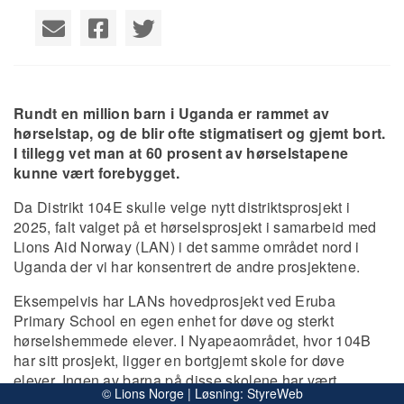
Rundt en million barn i Uganda er rammet av
hørselstap, og de blir ofte stigmatisert og gjemt bort.
I tillegg vet man at 60 prosent av hørselstapene
kunne vært forebygget.
Da Distrikt 104E skulle velge nytt distriktsprosjekt i
2025, falt valget på et hørselsprosjekt i samarbeid med
Lions Aid Norway (LAN) i det samme området nord i
Uganda der vi har konsentrert de andre prosjektene.
Eksempelvis har LANs hovedprosjekt ved Eruba
Primary School en egen enhet for døve og sterkt
hørselshemmede elever. I Nyapeaområdet, hvor 104B
har sitt prosjekt, ligger en bortgjemt skole for døve
elever. Ingen av barna på disse skolene har vært
© Lions Norge | Løsning:
StyreWeb
undersøkt for om de kan ha nytte av høreapparat.