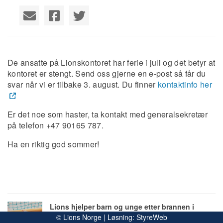
De ansatte på Lionskontoret har ferie i juli og det betyr at
kontoret er stengt. Send oss gjerne en e-post så får du
svar når vi er tilbake 3. august. Du finner
kontaktinfo her
Er det noe som haster, ta kontakt med generalsekretær
på telefon +47 90165 787.
Ha en riktig god sommer!
Lions hjelper barn og unge etter brannen i
© Lions Norge | Løsning:
StyreWeb
Drammen