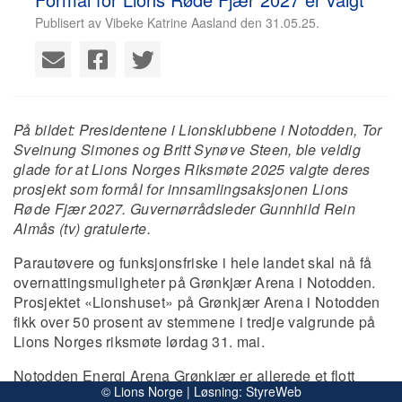
Publisert av Vibeke Katrine Aasland den 31.05.25.
På bildet: Presidentene i Lionsklubbene i Notodden, Tor
Sveinung Simones og Britt Synøve Steen, ble veldig
glade for at Lions Norges Riksmøte 2025 valgte deres
prosjekt som formål for innsamlingsaksjonen Lions
Røde Fjær 2027. Guvernørrådsleder Gunnhild Rein
Almås (tv) gratulerte.
Parautøvere og funksjonsfriske i hele landet skal nå få
overnattingsmuligheter på Grønkjær Arena i Notodden.
Prosjektet «Lionshuset» på Grønkjær Arena i Notodden
fikk over 50 prosent av stemmene i tredje valgrunde på
Lions Norges riksmøte lørdag 31. mai.
Notodden Energi Arena Grønkjær er allerede et flott
© Lions Norge | Løsning:
StyreWeb
anlegg og betegnes som et «Vi-anlegg der både