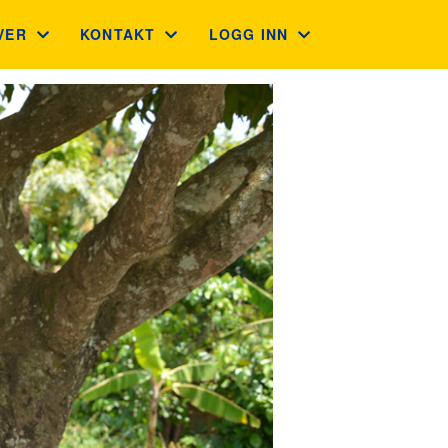
VER
KONTAKT
LOGG INN
VEKORT
KONTAKT
GNIST (FOR MEDLEMMER)
LEGAVE BEDRIFT OG PRIVAT
ADMINISTRASJON
STYREWEB (FOR TILLITSVALG
GUVERNØRRÅDET
INTRANETT
FINN KLUBB
LIONS PORTAL