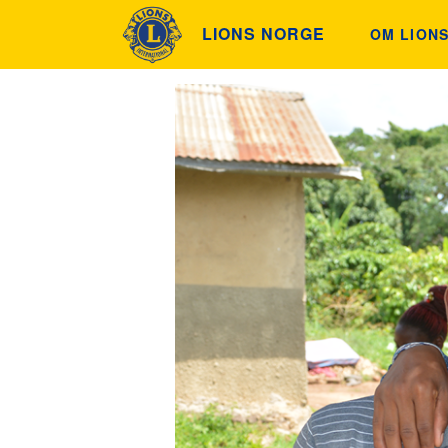
LIONS NORGE
OM LION
ETIKK OG
HISTORIE
FINN KLU
INNSAML