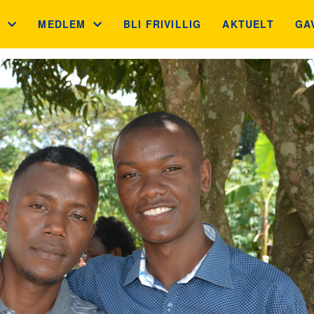
S
MEDLEM
BLI FRIVILLIG
AKTUELT
GA
 MÅL
MEDLEMSFORDELER
GA
N
GNIST
JU
BB
INGSKONTROLLEN