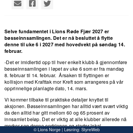
Selve fundamentet i Lions Røde Fjær 2027 er
bøsseinnsamlingen. Det er nå besluttet å flytte
denne til uke 6 i 2027 med hovedvekt på søndag 14.
februar.
-Det er imidlertid opp til hver enkelt klubb å gjennomføre
bøsseinnsamlingen i løpet av uke 6 som er fra mandag
8. februar til 14. februar. Årsaken til flyttingen er
kollisjon med Krafttak mor Kreft som arrangeres på vår
opprinnelige planlagte dato, 14. mars.
Vi kommer tilbake til praktiske detaljer knyttet til
aksjonen. Bøsseinnsamlingen har alltid vært svært viktig
da den alltid har gitt mellom 60 og 65 prosent av
innsamlet beløp. Det er viktig at alle klubber allerede nå
merker seg denne endringen og starter lokal
© Lions Norge | Løsning:
StyreWeb
planlegging, sier leder av Lions Røde Fjær, Jens Marius