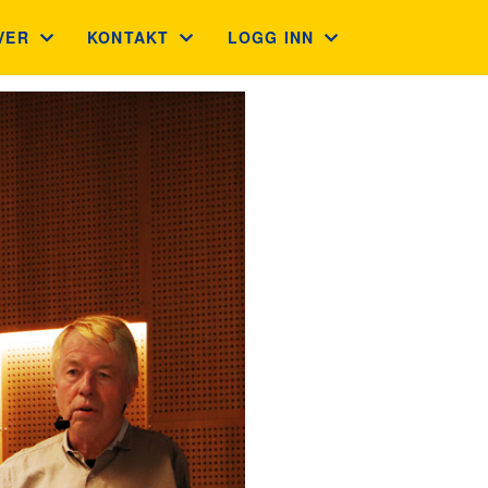
VER
KONTAKT
LOGG INN
VEKORT
KONTAKT
GNIST (FOR MEDLEMMER)
LEGAVE BEDRIFT OG PRIVAT
ADMINISTRASJON
STYREWEB (FOR TILLITSVALG
GUVERNØRRÅDET
INTRANETT
FINN KLUBB
LIONS PORTAL