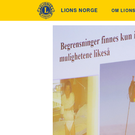
LIONS NORGE
OM LION
ETIKK OG
HISTORIE
FINN KLU
INNSAML