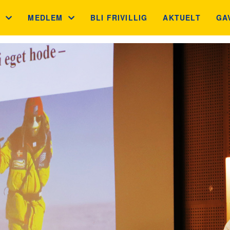
S
MEDLEM
BLI FRIVILLIG
AKTUELT
GA
 MÅL
MEDLEMSFORDELER
GA
N
GNIST
JU
BB
INGSKONTROLLEN