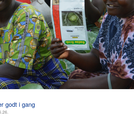
r godt i gang
6.26.