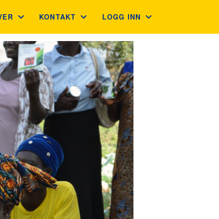
VER
KONTAKT
LOGG INN
VEKORT
KONTAKT
GNIST (FOR MEDLEMMER)
LEGAVE BEDRIFT OG PRIVAT
ADMINISTRASJON
STYREWEB (FOR TILLITSVALG
GUVERNØRRÅDET
INTRANETT
FINN KLUBB
LIONS PORTAL