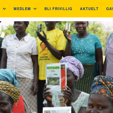
S
MEDLEM
BLI FRIVILLIG
AKTUELT
GA
 MÅL
MEDLEMSFORDELER
GA
N
GNIST
JU
BB
INGSKONTROLLEN