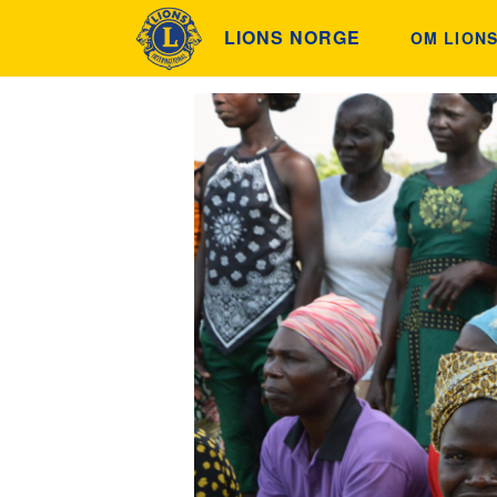
LIONS NORGE
OM LION
ETIKK OG
HISTORIE
FINN KLU
INNSAML