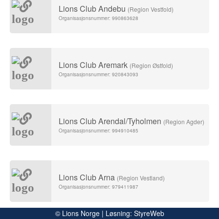
Lions Club Andebu
(Region Vestfold)
Organisasjonsnummer: 990863628
Lions Club Aremark
(Region Østfold)
Organisasjonsnummer: 920843093
Lions Club Arendal/Tyholmen
(Region Agder)
Organisasjonsnummer: 994910485
Lions Club Arna
(Region Vestland)
Organisasjonsnummer: 979411987
© Lions Norge | Løsning:
StyreWeb